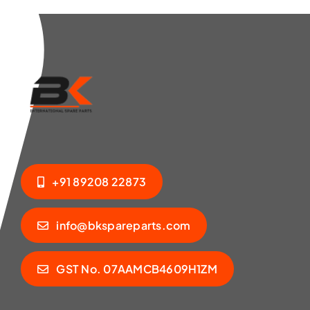
+91 89208 22873
info@bkspareparts.com
GST No. 07AAMCB4609H1ZM