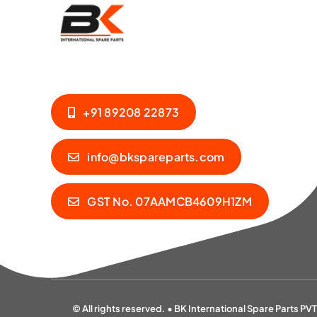
+91 89208 22873
info@bkspareparts.com
GST No. 07AAMCB4609H1ZM
© All rights reserved. • BK International Spare Parts PV