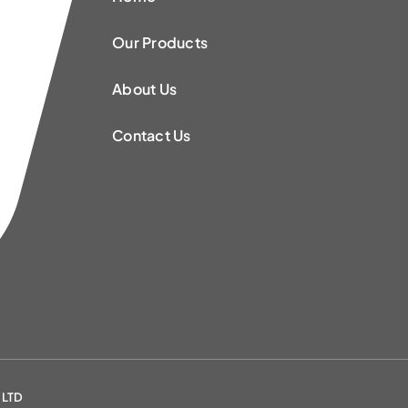
Our Products
About Us
Contact Us
T LTD