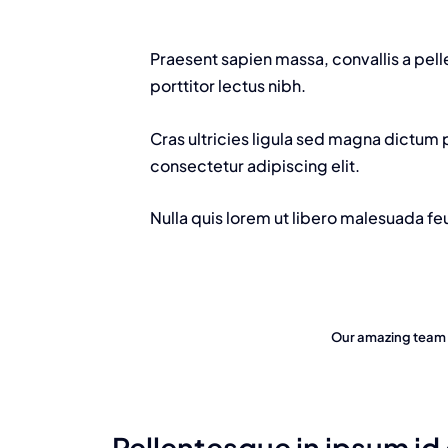
Praesent sapien massa, convallis a pel
porttitor lectus nibh.
Cras ultricies ligula sed magna dictum 
consectetur adipiscing elit.
Nulla quis lorem ut libero malesuada fe
Our amazing team i
Pellentesque in ipsum id