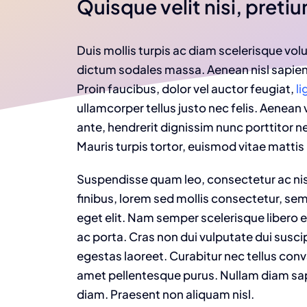
Quisque velit nisi, pretium
Duis mollis turpis ac diam scelerisque volu
dictum sodales massa. Aenean nisl sapien,
Proin faucibus, dolor vel auctor feugiat,
li
ullamcorper tellus justo nec felis. Aenean
ante, hendrerit dignissim nunc porttitor ne
Mauris turpis tortor, euismod vitae mattis 
Suspendisse quam leo, consectetur ac nisi
finibus, lorem sed mollis consectetur, se
eget elit. Nam semper scelerisque libero 
ac porta. Cras non dui vulputate dui susc
egestas laoreet. Curabitur nec tellus convall
amet pellentesque purus. Nullam diam sapi
diam. Praesent non aliquam nisl.