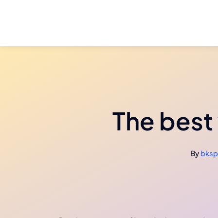
Skip
to
content
The best
By
bksp