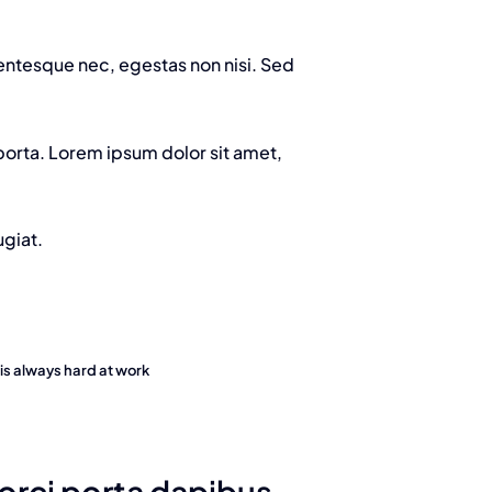
lentesque nec, egestas non nisi. Sed
porta. Lorem ipsum dolor sit amet,
ugiat.
s always hard at work
 orci porta dapibus.