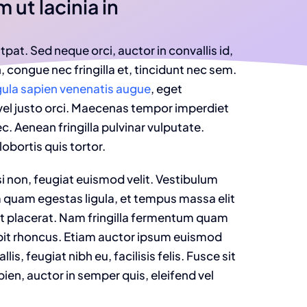
 ut lacinia in
tpat. Sed neque orci, auctor in convallis id,
 congue nec fringilla et, tincidunt nec sem.
gula sapien venenatis augue
, eget
 vel justo orci. Maecenas tempor imperdiet
c. Aenean fringilla pulvinar vulputate.
lobortis quis tortor.
 non, feugiat euismod velit. Vestibulum
m quam egestas ligula, et tempus massa elit
et placerat. Nam fringilla fermentum quam
ipit rhoncus. Etiam auctor ipsum euismod
is, feugiat nibh eu, facilisis felis. Fusce sit
en, auctor in semper quis, eleifend vel